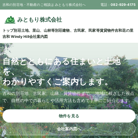
吉和の別荘地・不動産のご相談は みともり株式会社へ
電話：
082-929-4175
みともり株式会社
トップ
別荘土地、里山、山林等
別荘建物、古民家、民家等
賃貸物件
吉和花の里
吉和 Windy Hill
会社案内図
自然とともにある住まいと土地
を、
わかりやすくご案内します。
吉和の別荘地、古民家、山林、賃貸物件まで。 地域に根ざした視点
で、自然の中での暮らしや活用方法も含めて丁寧にご紹介します。
物件を見る
会社案内図へ