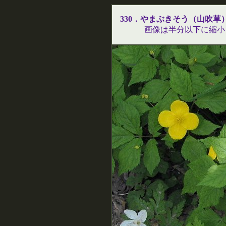
330．やまぶきそう（山吹草
画像は半分以下に縮小