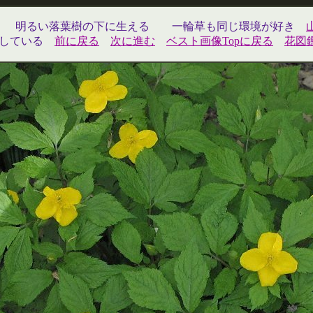
）
明るい落葉樹の下に生える 一輪草も同じ環境が好き
している
前に戻る
次に進む
ベスト画像Topに戻る
花図