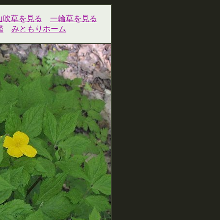
山吹草を見る
一輪草を見る
鑑
みともりホーム