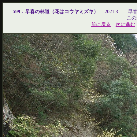
599．早春の林道（花はコウヤミズキ）
2021.3 
この道
前に戻る
次に進む