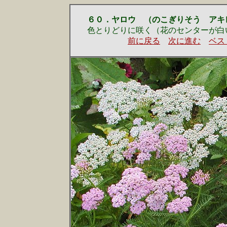
６０．ヤロウ （のこぎりそう アキ
色とりどりに咲く（花のセンターが白
前に戻る
次に進む
ベス