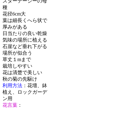
スターデージーの母
種
花径6cm大
葉は細長くへら状で
厚みがある
日当たりの良い乾燥
気味の場所に植える
石崖など垂れ下がる
場所が似合う
草丈１mまで
栽培しやすい
花は清楚で美しい
秋の菊の先駆け
利用方法
：花壇、鉢
植え、ロックガーデ
ン用
花言葉
：