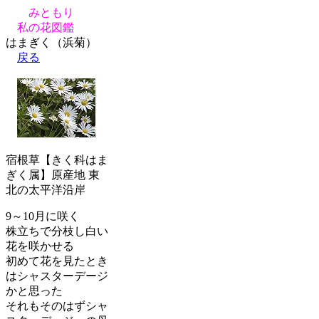
みともり
私の花図鑑
はまぎく（浜菊）
戻る
宿根草【きく科はま
ぎく属】原産地 東
北の太平洋沿岸
9～10月に咲く
株立ちで分枝し白い
花を咲かせる
初めて花を見たとき
はシャスターデージ
かと思った
それもそのはずシャ