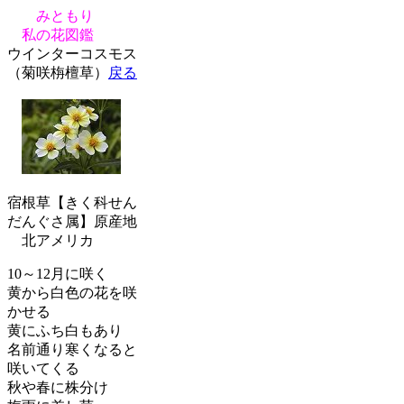
みともり
私の花図鑑
ウインターコスモス
（菊咲栴檀草）
戻る
宿根草【きく科せん
だんぐさ属】原産地
北アメリカ
10～12月に咲く
黄から白色の花を咲
かせる
黄にふち白もあり
名前通り寒くなると
咲いてくる
秋や春に株分け