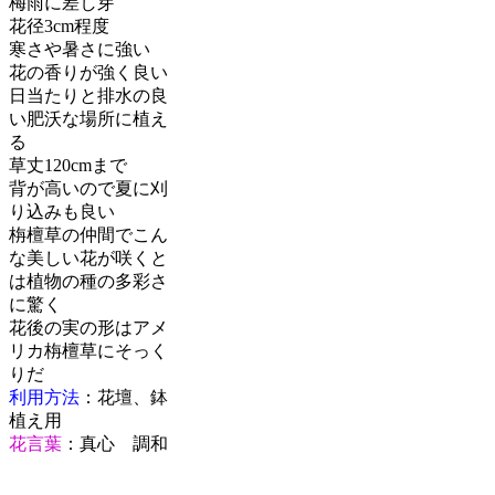
梅雨に差し芽
花径3cm程度
寒さや暑さに強い
花の香りが強く良い
日当たりと排水の良
い肥沃な場所に植え
る
草丈120cmまで
背が高いので夏に刈
り込みも良い
栴檀草の仲間でこん
な美しい花が咲くと
は植物の種の多彩さ
に驚く
花後の実の形はアメ
リカ栴檀草にそっく
りだ
利用方法
：花壇、鉢
植え用
花言葉
：真心 調和