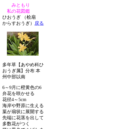
みともり
私の花図鑑
ひおうぎ （桧扇
からすおうぎ）
戻る
多年草【あやめ科ひ
おうぎ属】分布 本
州中部以南
6～9月に橙黄色の6
弁花を咲かせる
花径4～5cm
海岸や野原に生える
葉が扇状に展開する
先端に花茎を出して
多数花がつく