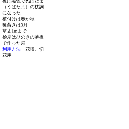
種は黒色でぬばたま
（うばたま）の枕詞
になった
植付けは春か秋
種蒔きは3月
草丈1mまで
桧扇はひのきの薄板
で作った扇
利用方法
：花壇、切
花用