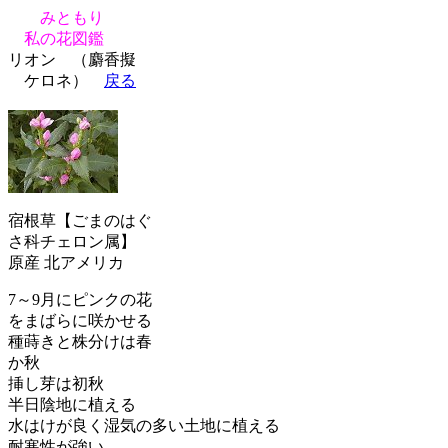
みともり
私の花図鑑
リオン （麝香擬
ケロネ）
戻る
宿根草【ごまのはぐ
さ科チェロン属】
原産 北アメリカ
7～9月にピンクの花
をまばらに咲かせる
種蒔きと株分けは春
か秋
挿し芽は初秋
半日陰地に植える
水はけが良く湿気の多い土地に植える
耐寒性が強い