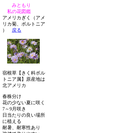
みともり
私の花図鑑
アメリカぎく（アメ
リカ菊、ボルトニア
）
戻る
宿根草【きく科ボル
トニア属】原産地は
北アメリカ
春株分け
花の少ない夏に咲く
7～9月咲き
日当たりの良い場所
に植える
耐暑、耐寒性あり