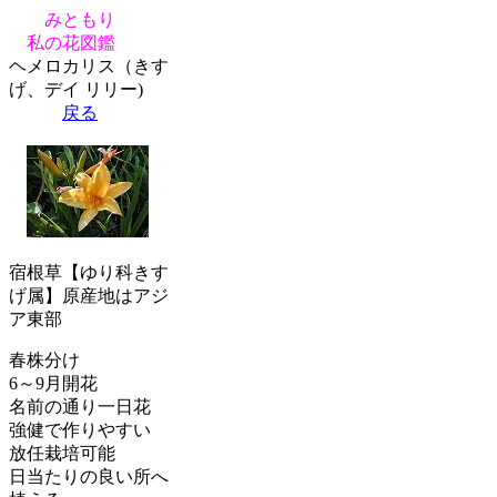
みともり
私の花図鑑
ヘメロカリス（きす
げ、デイ リリー)
戻る
宿根草【ゆり科きす
げ属】原産地はアジ
ア東部
春株分け
6～9月開花
名前の通り一日花
強健で作りやすい
放任栽培可能
日当たりの良い所へ