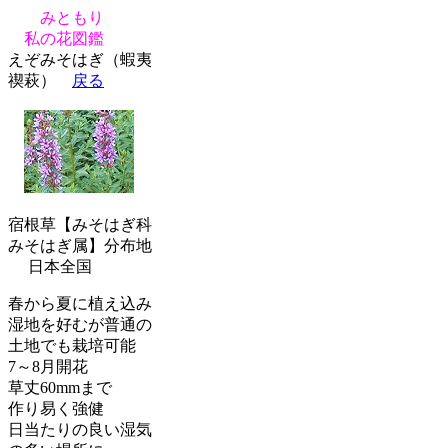
みともり
私の花図鑑
えぞみそはぎ（蝦夷
禊萩）
戻る
宿根草【みそはぎ科
みそはぎ属】分布地
日本全国
春から夏に植え込み
湿地を好むが普通の
土地でも栽培可能
7～8月開花
草丈60mmまで
作り易く強健
日当たりの良い湿気