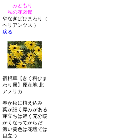
みともり
私の花図鑑
やなぎばひまわり（
ヘリアンツス ）
戻る
宿根草【きく科ひま
わり属】原産地 北
アメリカ
春か秋に植え込み
葉が細く厚みがある
芽立ちは遅く充分暖
かくなってからだ
濃い黄色は花壇では
目立つ