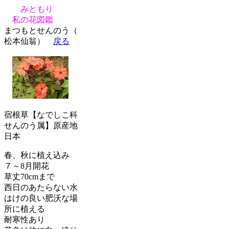
みともり
私の花図鑑
まつもとせんのう（
松本仙翁）
戻る
宿根草【なでしこ科
せんのう属】原産地
日本
春、秋に植え込み
７～8月開花
草丈70cmまで
西日のあたらない水
はけの良い肥沃な場
所に植える
耐寒性あり