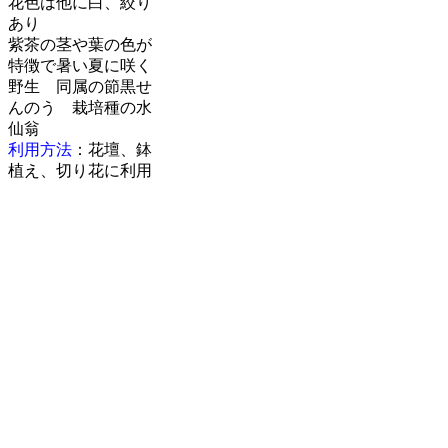
花色は他に白、絞り
あり
紫茶の茎や葉の色が
特徴で暑い夏に咲く
野生 同属の節黒せ
んのう 栽培種の水
仙翁
利用方法
：花壇、鉢
植え、切り花に利用