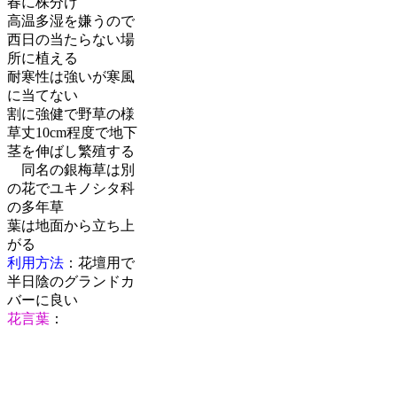
春に株分け
高温多湿を嫌うので
西日の当たらない場
所に植える
耐寒性は強いが寒風
に当てない
割に強健で野草の様
草丈10cm程度で地下
茎を伸ばし繁殖する
同名の銀梅草は別
の花でユキノシタ科
の多年草
葉は地面から立ち上
がる
利用方法
：花壇用で
半日陰のグランドカ
バーに良い
花言葉
：