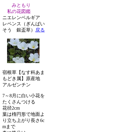
みともり
私の花図鑑
ニエレンベルギア
レペンス（ぎんばい
そう 銀盃草）
戻る
宿根草【なす科あま
もどき属】原産地
アルゼンチン
7～8月に白い小花を
たくさんつける
花径2cm
葉は楕円形で地面よ
り立ち上がり長さ6c
mまで