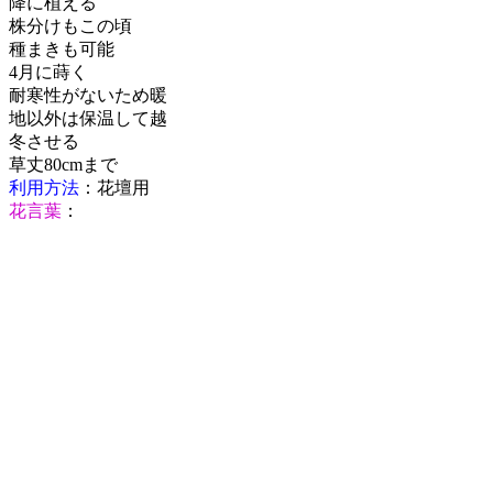
降に植える
株分けもこの頃
種まきも可能
4月に蒔く
耐寒性がないため暖
地以外は保温して越
冬させる
草丈80cmまで
利用方法
：花壇用
花言葉
：