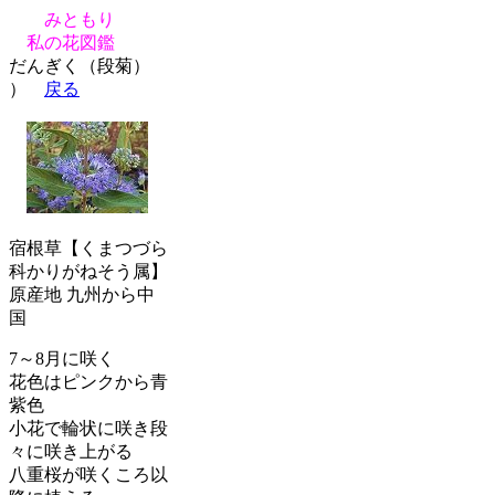
みともり
私の花図鑑
だんぎく（段菊）
）
戻る
宿根草【くまつづら
科かりがねそう属】
原産地 九州から中
国
7～8月に咲く
花色はピンクから青
紫色
小花で輪状に咲き段
々に咲き上がる
八重桜が咲くころ以