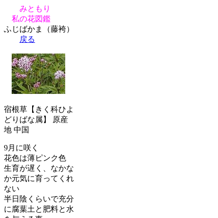
みともり
私の花図鑑
ふじばかま（藤袴）
戻る
宿根草【きく科ひよ
どりばな属】 原産
地 中国
9月に咲く
花色は薄ピンク色
生育が遅く、なかな
か元気に育ってくれ
ない
半日陰くらいで充分
に腐葉土と肥料と水