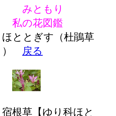
みともり
私の花図鑑
ほととぎす（杜鵑草
）
戻る
宿根草【ゆり科ほと