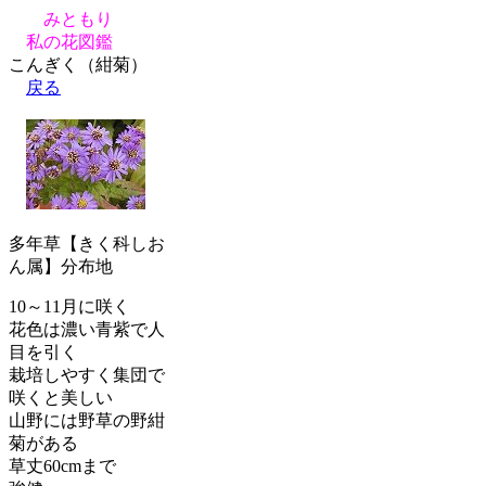
みともり
私の花図鑑
こんぎく（紺菊）
戻る
多年草【きく科しお
ん属】分布地
10～11月に咲く
花色は濃い青紫で人
目を引く
栽培しやすく集団で
咲くと美しい
山野には野草の野紺
菊がある
草丈60cmまで