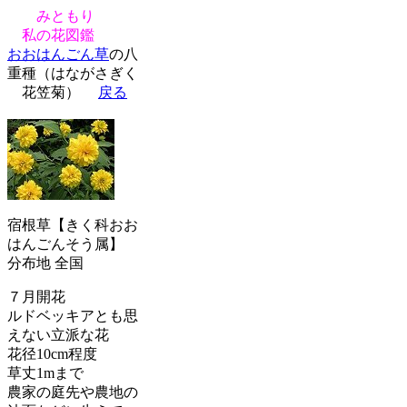
みともり
私の花図鑑
おおはんごん草
の八
重種（はながさぎく
花笠菊）
戻る
宿根草【きく科おお
はんごんそう属】
分布地 全国
７月開花
ルドベッキアとも思
えない立派な花
花径10cm程度
草丈1mまで
農家の庭先や農地の