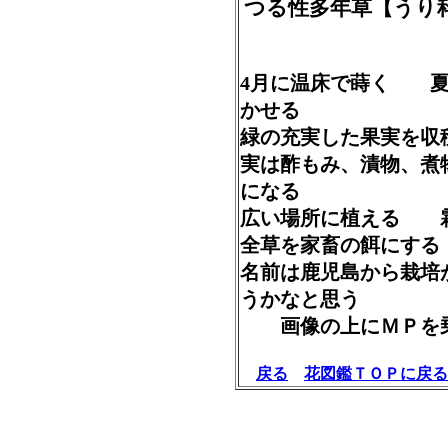
つる性多年草【うり
4月に温床で蒔く 夏
かせる
緑の充実した果実を
実は酢もみ、漬物、
になる
広い場所に植える 
全草を家畜の餌にす
名前は鹿児島から栽
うかなと思う
画像の上にＭＰを乗
戻る
花図鑑ＴＯＰに戻る