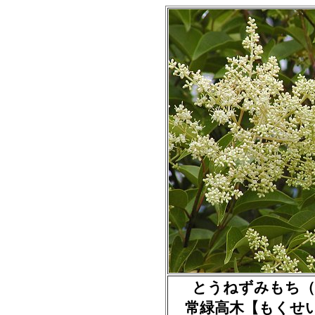
とうねずみもち（唐鼠糯
常緑高木【もくせ