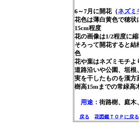
6～7月に開花（
ネズミ
花色は薄白黄色で穂
15cm程度
花の画像は1/2程度
そろって開花すると
色
花や葉はネズミモチ
道路沿いや公園、垣根
実を干したものを漢方
樹高15mまでの常
用途：
街路樹、庭木
戻る
花図鑑ＴＯＰに戻る