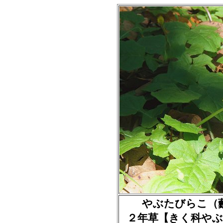
やぶたびらこ（藪田平
２年草【きく科やぶ