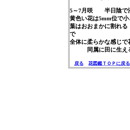
5～7月咲 半日陰で
黄色い花は5mm位で
葉はおおまかに割れる
で
全体に柔らかな感じで
同属に田に生え
戻る
花図鑑ＴＯＰに戻る