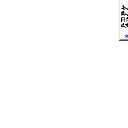
花
葉
日
草
戻