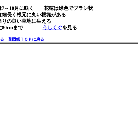
は7～10月に咲く 花穂は緑色でブラシ状
は細長く根元に丸い根塊がある
当りの良い草地に生える
丈80cmまで
うしくぐ
を見る
る
花図鑑ＴＯＰに戻る