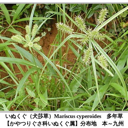
いぬくぐ（犬莎草）Mariscus cyperoides 多年草
【かやつりぐさ科いぬくぐ属】分布地 本～九州