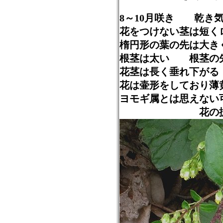
8～10月咲き 乾き
花をつけない茎は短く
楕円形の葉の先は大き
根茎は太い 根茎の
花茎は長く垂れ下が
花は壷形をしており薄黄
ヨモギ属とは思えない
花の拡大