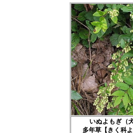
いぬよもぎ（犬蓬）A
多年草【きく科よ