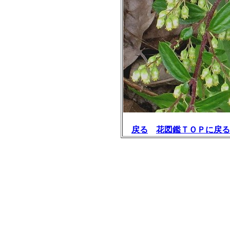
戻る
花図鑑ＴＯＰに戻る