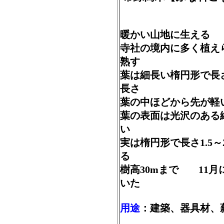
暖かい山地に生える 
寺社の境内に多く植
熟す
葉は細長い楕円形で長さ
長さ
葉の中ほどから先が軽
葉の表面は光沢のあ
い
実は楕円形で長さ1.5
る
樹高30mまで 11月
いた
用途
：建築、器具材、