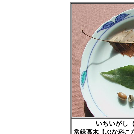
いちいがし（一位
常緑高木【ぶな科こ