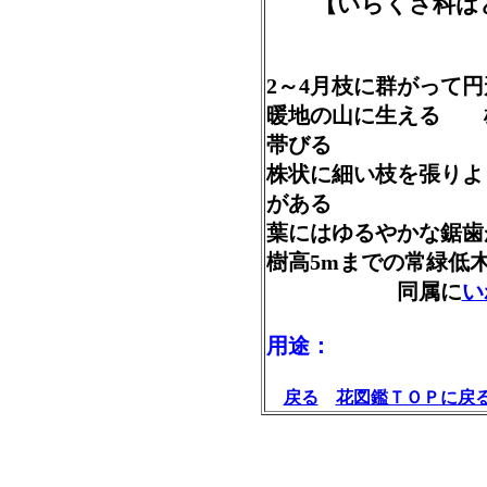
【いらくさ科はど
2～4月枝に群がって
暖地の山に生える 
帯びる
株状に細い枝を張り
がある
葉にはゆるやかな鋸
樹高5mまでの常緑
同属に
い
用途：
戻る
花図鑑ＴＯＰに戻