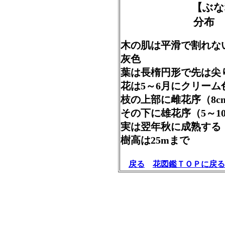
【ぶな
分布 
木の肌は平滑で割れな
灰色
葉は長楕円形で先は尖り
花は5～6月にクリー
枝の上部に雌花序（8c
その下に雄花序（5～1
実は翌年秋に成熟す
樹高は25mまで
戻る
花図鑑ＴＯＰに戻る