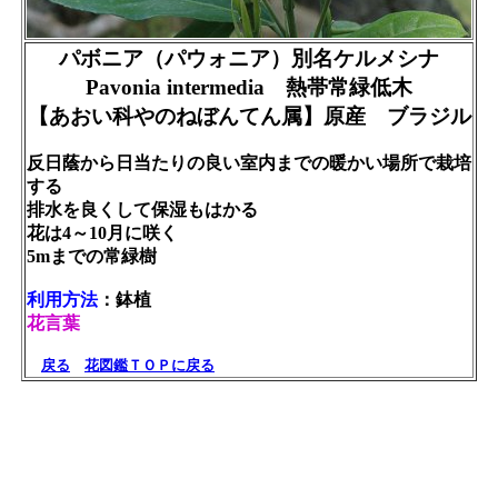
パボニア（パウォニア）別名ケルメシナ
Pavonia intermedia 熱帯常緑低木
【あおい科やのねぼんてん属】原産 ブラジル
反日蔭から日当たりの良い室内までの暖かい場所で栽培
する
排水を良くして保湿もはかる
花は4～10月に咲く
5mまでの常緑樹
利用方法
：鉢植
花言葉
戻る
花図鑑ＴＯＰに戻る