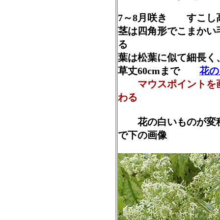
7～8月咲き すこし
茎は四角形でこまか
る
葉は松葉に似て細長く
草丈60cmまで
花の
マウスポイントを
わる
花の白いものが変種の河
で下の画像