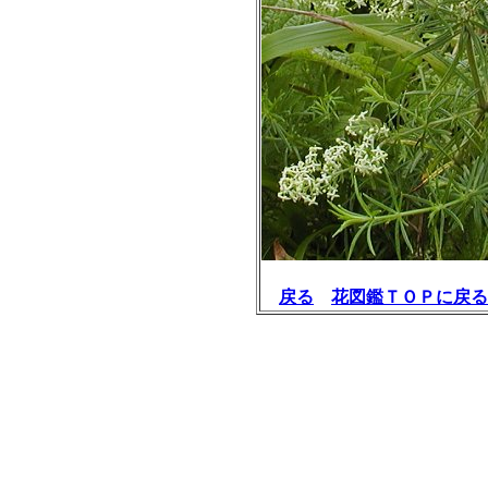
戻る
花図鑑ＴＯＰに戻る