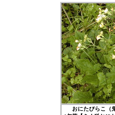
おにたびらこ（鬼田平子