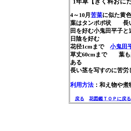
1年草【きく科おに
4～10月
苦菜
に似た黄
葉はタンポポ状 長
田を好む小鬼田平子と
日陰を好む
花径1cmまで
小鬼田
草丈60cmまで 葉
ある
長い茎を写すのに苦労
利用方法
：和え物や煮
戻る
花図鑑ＴＯＰに戻る