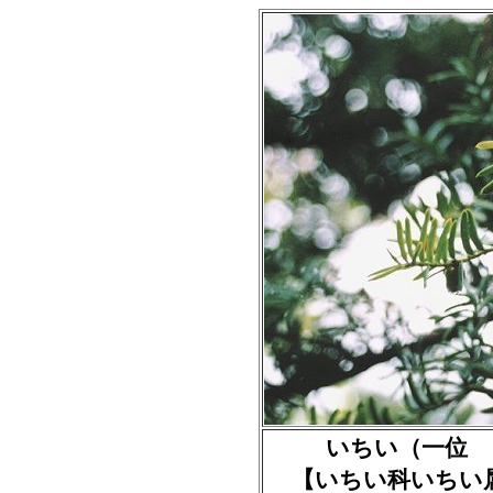
いちい（一位 とが）
【いちい科いちい