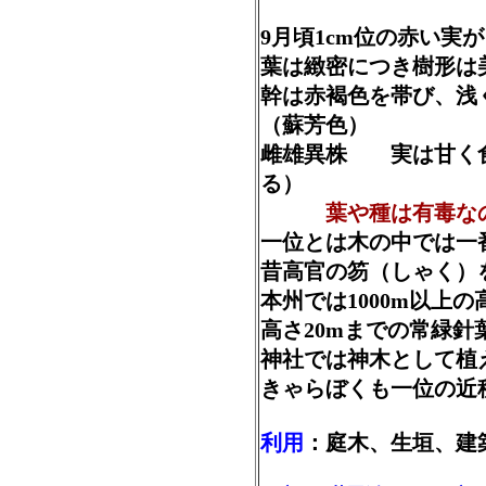
9月頃1cm位の赤い実
葉は緻密につき樹形は
幹は赤褐色を帯び、
（蘇芳色）
雌雄異株 実は甘く
る）
葉や種は有毒なの
一位とは木の中では一
昔高官の笏（しゃく）
本州では1000m以上
高さ20mまでの常緑針
神社では神木として植
きゃらぼくも一位の
利用
：庭木、生垣、建