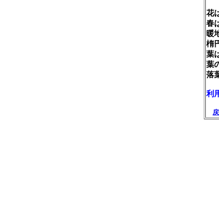
花
春
暖
楕
葉
葉
落
利
戻