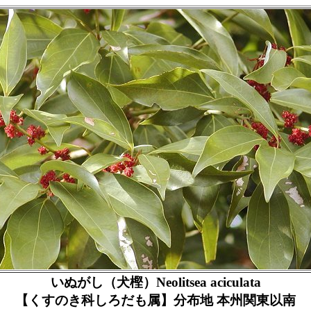
いぬがし（犬樫）Neolitsea aciculata
【くすのき科しろだも属】分布地 本州関東以南