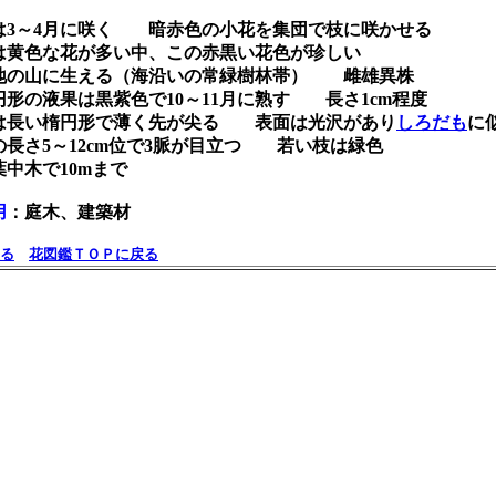
は3～4月に咲く 暗赤色の小花を集団で枝に咲かせる
は黄色な花が多い中、この赤黒い花色が珍しい
地の山に生える（海沿いの常緑樹林帯） 雌雄異株
円形の液果は黒紫色で10～11月に熟す 長さ1cm程度
は長い楕円形で薄く先が尖る 表面は光沢があり
しろだも
に
の長さ5～12cm位で3脈が目立つ 若い枝は緑色
葉中木で10mまで
用
：庭木、建築材
る
花図鑑ＴＯＰに戻る