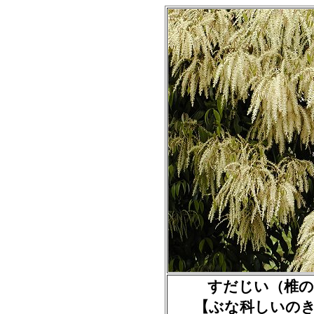
すだじい（椎の木） Ca
【ぶな科しいのき