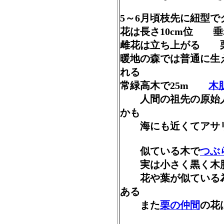
5～6月頃枝先に紐型
花は長さ10cm位 
雌花は立ち上がる
暖地の森では普通に
れる
常緑高木で25m
木
人間の祖先の原始人
かも
海にも近くてアサリ
似ている木で
つぶ
実は小さく黒く木肌
花や葉が似ている為
ある
また
栗の仲間
の花