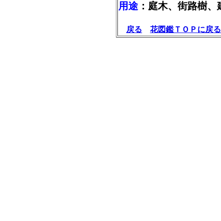
用途
：庭木、街路樹、
戻る
花図鑑ＴＯＰに戻る