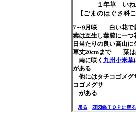
１年草 いね
【ごまのはぐさ科こ
7～9月咲 白い花で
葉は互生し葉脇に一つ
日当たりの良い高山
草丈20cmまで 葉は
南に咲く
九州小米草
がある
他にはタチコゴメグ
コゴメグサ
がある
戻る
花図鑑ＴＯＰに戻る