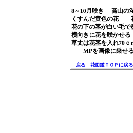
8～10月咲き 高山の
くすんだ黄色の花 花
花の下の茎が白い毛で
横向きに花を咲かせ
草丈は花茎を入れ70ｃ
MPを画像に乗せる
戻る
花図鑑ＴＯＰに戻る