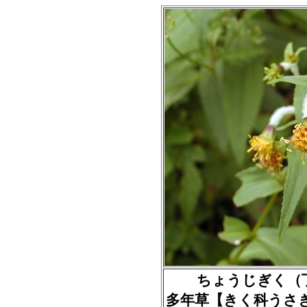
ちょうじぎく（丁子菊）
多年草【きく科うさ