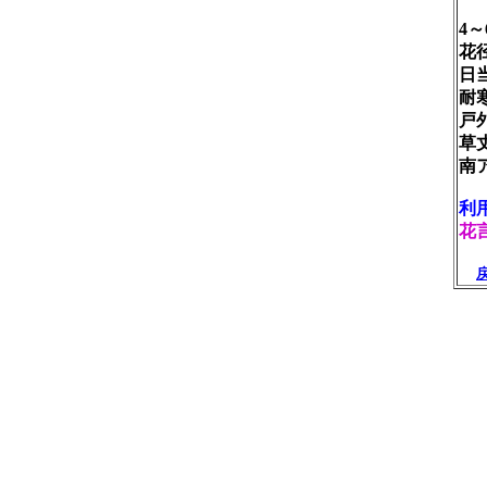
4
花
日
耐
戸
草
南
利
花