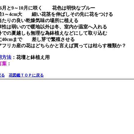
～6月と9～10月に咲く 花色は明快なブルー
径3～4cm大 細い花茎を伸ばしその先に花をつける
当たりの良い乾燥気味の場所に植える
寒性は弱いので暖地以外は冬、室内か温室へ入れる
外での夏越しも無理な為鉢植えなどにして取り込む
丈40cmまで 差し芽で繁殖させる
アフリカ産の花はどちらかと言えば買っては枯らす種類か？
用方法
：花壇と鉢植え用
言葉
：
戻る
花図鑑ＴＯＰに戻る