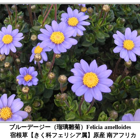
ブルーデージー（瑠璃雛菊）Felicia amelloides
宿根草【きく科フェリシア属】原産 南アフリカ