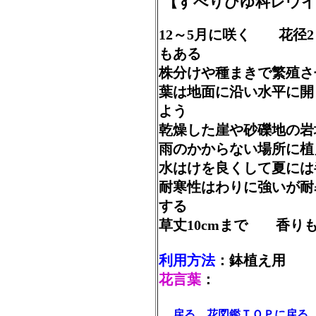
【すべりひゆ科レウイ
12～5月に咲く 花径
もある
株分けや種まきで繁殖
葉は地面に沿い水平に
よう
乾燥した崖や砂礫地の岩
雨のかからない場所に
水はけを良くして夏には
耐寒性はわりに強いが
する
草丈10cmまで 香り
利用方法
：鉢植え用
花言葉
：
戻る
花図鑑ＴＯＰに戻る