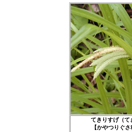
てきりすげ（てきり菅）
【かやつりぐさ