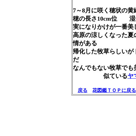
7～8月に咲く穂状の黄
穂の長さ10cm位 
実になりかけが一番美
高原の涼しくなった夏
情がある
帰化した牧草らしいが
だ
なんでもない牧草でも
似ている
ヤ
戻る
花図鑑ＴＯＰに戻る