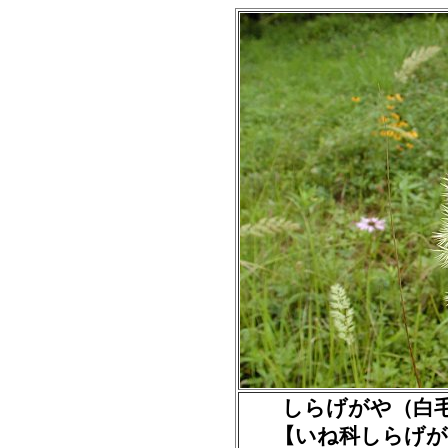
しらげがや（白毛茅）多
【いね科しらげが