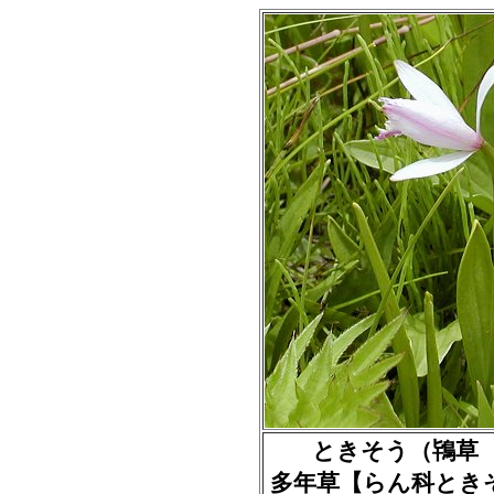
ときそう（鴇草 朱鷺草
多年草【らん科とき