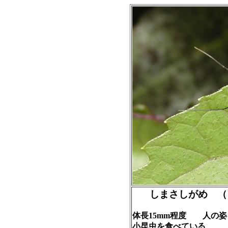
しまさしがめ 
体長15mm程度 人の
小昆虫を食べている