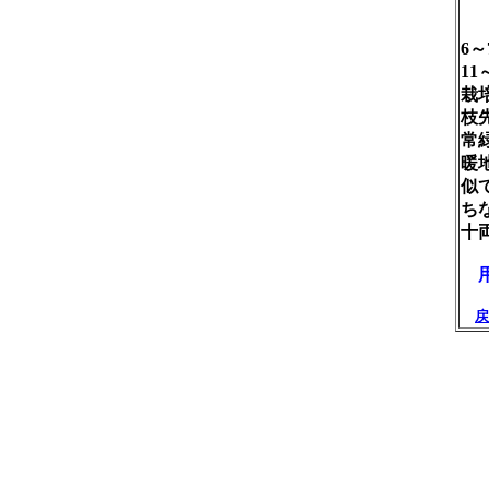
【
6
1
栽
枝
常
暖
似
ち
十
用
戻