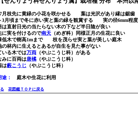
せんりょう科せんりょう属】栽培種 分布 本州
～7月枝先に黄緑の小花を咲かせる 葉は光沢があり縁は鋸歯
1～3月頃まで冬に赤い実と葉の緑を観賞する 実の径6mm程度
培は直射日光の当たらない木の下など半日陰が良い
先に実を付けるので
南天
（めぎ科）同様正月の生花に良い
緑低木で樹高1mまで 枝を茂らせ実と葉が美しい庭木
地の林内に生えるとあるが自生を見た事がない
ている木では
万両
（やぶこうじ科）がある
なみに百両は
唐橘
（やぶこうじ科）
両は
藪こうじ
（やぶこうじ科）
途：
庭木や生花に利用
る
花図鑑ＴＯＰに戻る