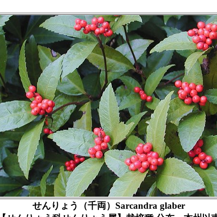
せんりょう（千両）Sarcandra glaber